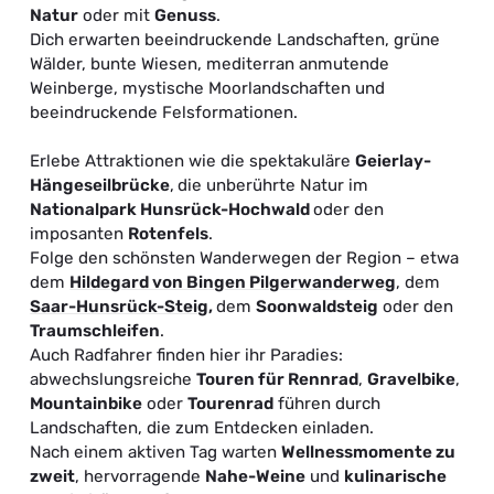
Natur
oder mit
Genuss
.
Dich erwarten beeindruckende Landschaften, grüne
Wälder, bunte Wiesen, mediterran anmutende
Weinberge, mystische Moorlandschaften und
beeindruckende Felsformationen.
Erlebe Attraktionen wie die spektakuläre
Geierlay-
Hängeseilbrücke
,
die unberührte Natur im
Nationalpark Hunsrück-Hochwald
oder den
imposanten
Rotenfels
.
Folge den schönsten Wanderwegen der Region – etwa
dem
Hildegard von Bingen Pilgerwanderweg
, dem
Saar-Hunsrück-Steig
,
dem
Soonwaldsteig
oder den
T
raumschleifen
.
Auch Radfahrer finden hier ihr Paradies:
abwechslungsreiche
Touren für Rennrad
,
Gravelbike
,
Mountainbike
oder
Tourenrad
führen durch
Landschaften, die zum Entdecken einladen.
Nach einem aktiven Tag warten
Wellnessmomente zu
zweit
, hervorragende
Nahe-Weine
und
kulinarische