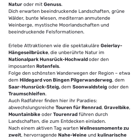
Natur
oder mit
Genuss
.
Dich erwarten beeindruckende Landschaften, grüne
Wälder, bunte Wiesen, mediterran anmutende
Weinberge, mystische Moorlandschaften und
beeindruckende Felsformationen.
Erlebe Attraktionen wie die spektakuläre
Geierlay-
Hängeseilbrücke
,
die unberührte Natur im
Nationalpark Hunsrück-Hochwald
oder den
imposanten
Rotenfels
.
Folge den schönsten Wanderwegen der Region – etwa
dem
Hildegard von Bingen Pilgerwanderweg
, dem
Saar-Hunsrück-Steig
,
dem
Soonwaldsteig
oder den
T
raumschleifen
.
Auch Radfahrer finden hier ihr Paradies:
abwechslungsreiche
Touren für Rennrad
,
Gravelbike
,
Mountainbike
oder
Tourenrad
führen durch
Landschaften, die zum Entdecken einladen.
Nach einem aktiven Tag warten
Wellnessmomente zu
zweit
, hervorragende
Nahe-Weine
und
kulinarische