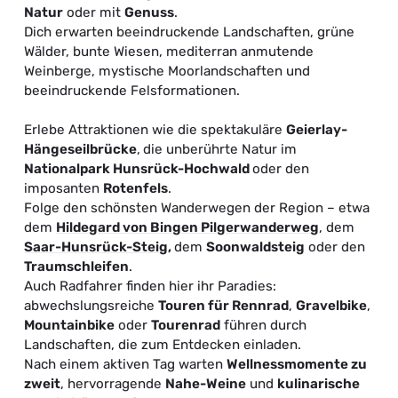
Natur
oder mit
Genuss
.
Dich erwarten beeindruckende Landschaften, grüne
Wälder, bunte Wiesen, mediterran anmutende
Weinberge, mystische Moorlandschaften und
beeindruckende Felsformationen.
Erlebe Attraktionen wie die spektakuläre
Geierlay-
Hängeseilbrücke
,
die unberührte Natur im
Nationalpark Hunsrück-Hochwald
oder den
imposanten
Rotenfels
.
Folge den schönsten Wanderwegen der Region – etwa
dem
Hildegard von Bingen Pilgerwanderweg
, dem
Saar-Hunsrück-Steig
,
dem
Soonwaldsteig
oder den
T
raumschleifen
.
Auch Radfahrer finden hier ihr Paradies:
abwechslungsreiche
Touren für Rennrad
,
Gravelbike
,
Mountainbike
oder
Tourenrad
führen durch
Landschaften, die zum Entdecken einladen.
Nach einem aktiven Tag warten
Wellnessmomente zu
zweit
, hervorragende
Nahe-Weine
und
kulinarische