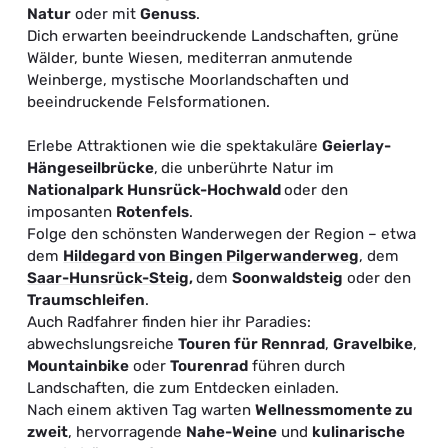
Natur
oder mit
Genuss
.
Dich erwarten beeindruckende Landschaften, grüne
Wälder, bunte Wiesen, mediterran anmutende
Weinberge, mystische Moorlandschaften und
beeindruckende Felsformationen.
Erlebe Attraktionen wie die spektakuläre
Geierlay-
Hängeseilbrücke
,
die unberührte Natur im
Nationalpark Hunsrück-Hochwald
oder den
imposanten
Rotenfels
.
Folge den schönsten Wanderwegen der Region – etwa
dem
Hildegard von Bingen Pilgerwanderweg
, dem
Saar-Hunsrück-Steig
,
dem
Soonwaldsteig
oder den
T
raumschleifen
.
Auch Radfahrer finden hier ihr Paradies:
abwechslungsreiche
Touren für Rennrad
,
Gravelbike
,
Mountainbike
oder
Tourenrad
führen durch
Landschaften, die zum Entdecken einladen.
Nach einem aktiven Tag warten
Wellnessmomente zu
zweit
, hervorragende
Nahe-Weine
und
kulinarische