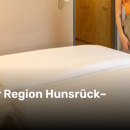
r Region Hunsrück–