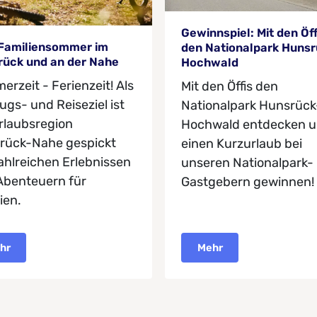
Gewinnspiel: Mit den Öff
 Familiensommer im
den Nationalpark Hunsr
rück und an der Nahe
Hochwald
rzeit - Ferienzeit! Als
Mit den Öffis den
ugs- und Reiseziel ist
Nationalpark Hunsrück
rlaubsregion
Hochwald entdecken 
rück-Nahe gespickt
einen Kurzurlaub bei
ahlreichen Erlebnissen
unseren Nationalpark-
Abenteuern für
Gastgebern gewinnen!
ien.
hr
Mehr