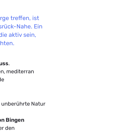
e treffen, ist
srück-Nahe. Ein
ie aktiv sein,
hten.
uss
.
n, mediterran
de
e unberührte Natur
on Bingen
er den