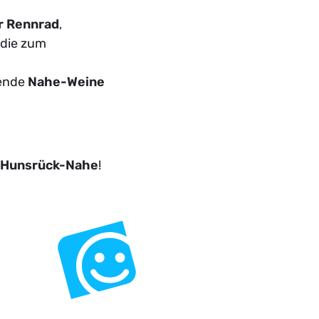
r Rennrad
,
 die zum
gende
Nahe-Weine
 Hunsrück-Nahe
!