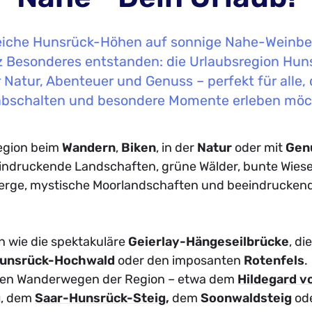
iche Hunsrück-Höhen auf sonnige Nahe-Weinberg
 Besonderes entstanden: die Urlaubsregion Hun
r Natur, Abenteuer und Genuss – perfekt für alle, d
abschalten und besondere Momente erleben möc
egion beim
Wandern
,
Biken
, in der
Natur
oder mit
Gen
indruckende Landschaften, grüne Wälder, bunte Wiese
rge, mystische Moorlandschaften und beeindrucken
n wie die spektakuläre
Geierlay-Hängeseilbrücke
,
di
Hunsrück-Hochwald
oder den imposanten
Rotenfels
.
ten Wanderwegen der Region – etwa dem
Hildegard v
g
, dem
Saar-Hunsrück-Steig
,
dem
Soonwaldsteig
od