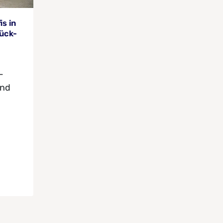
is in
ück-
-
und