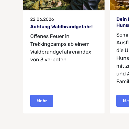
Dein
22.06.2026
Huns
Achtung Waldbrandgefahr!
Somme
Offenes Feuer in
Ausfl
Trekkingcamps ab einem
die U
Waldbrandgefahrenindex
Huns
von 3 verboten
mit z
und 
Famil
Mehr
Me