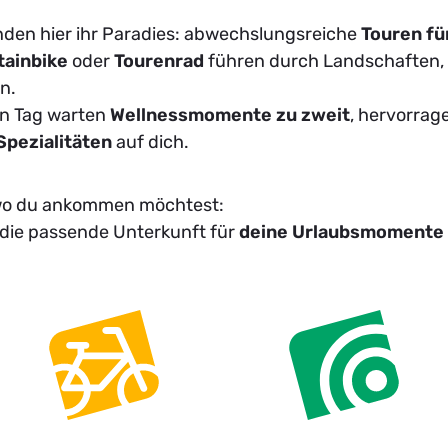
nden hier ihr Paradies: abwechslungsreiche
Touren fü
ainbike
oder
Tourenrad
führen durch Landschaften,
n.
en Tag warten
Wellnessmomente zu zweit
, hervorra
Spezialitäten
auf dich.
 wo du ankommen möchtest:
 die passende Unterkunft für
deine Urlaubsmomente