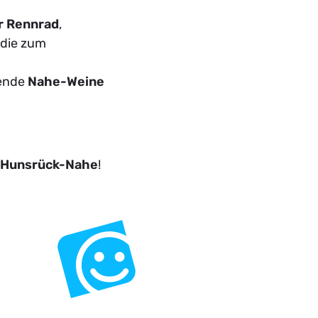
r Rennrad
,
 die zum
gende
Nahe-Weine
 Hunsrück-Nahe
!