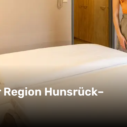
r Region Hunsrück–