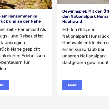
Gewinnspiel: Mit den Öff
 Familiensommer im
den Nationalpark Hunsr
rück und an der Nahe
Hochwald
rzeit - Ferienzeit! Als
Mit den Öffis den
ugs- und Reiseziel ist
Nationalpark Hunsrück
rlaubsregion
Hochwald entdecken 
rück-Nahe gespickt
einen Kurzurlaub bei
ahlreichen Erlebnissen
unseren Nationalpark-
Abenteuern für
Gastgebern gewinnen!
ien.
hr
Mehr