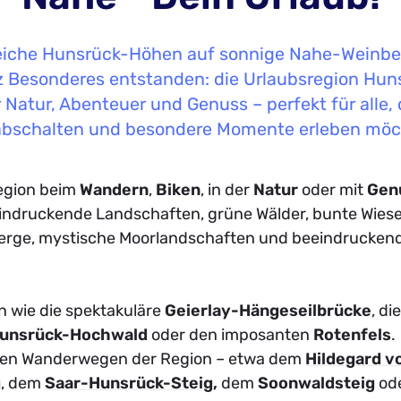
iche Hunsrück-Höhen auf sonnige Nahe-Weinberg
 Besonderes entstanden: die Urlaubsregion Hun
r Natur, Abenteuer und Genuss – perfekt für alle, d
abschalten und besondere Momente erleben möc
egion beim
Wandern
,
Biken
, in der
Natur
oder mit
Gen
indruckende Landschaften, grüne Wälder, bunte Wiese
rge, mystische Moorlandschaften und beeindrucken
n wie die spektakuläre
Geierlay-Hängeseilbrücke
,
di
Hunsrück-Hochwald
oder den imposanten
Rotenfels
.
ten Wanderwegen der Region – etwa dem
Hildegard v
g
, dem
Saar-Hunsrück-Steig
,
dem
Soonwaldsteig
od