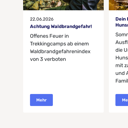
Dein
22.06.2026
Huns
Achtung Waldbrandgefahr!
Somme
Offenes Feuer in
Ausfl
Trekkingcamps ab einem
die U
Waldbrandgefahrenindex
Huns
von 3 verboten
mit z
und 
Famil
Mehr
Me