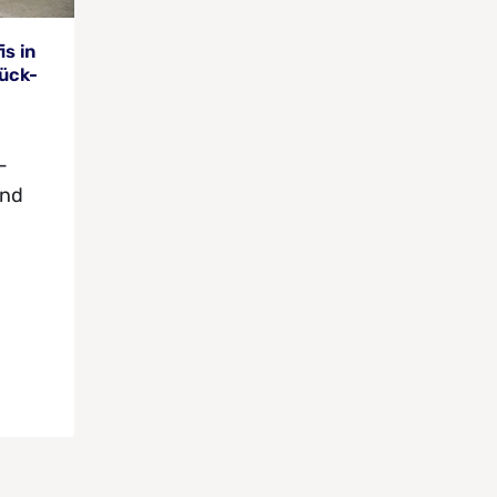
is in
ück-
-
und