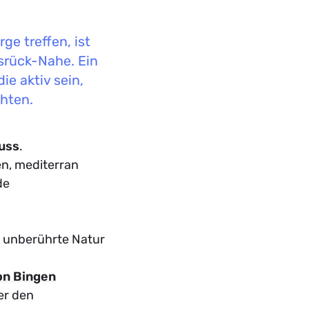
e treffen, ist
srück-Nahe. Ein
ie aktiv sein,
hten.
uss
.
n, mediterran
de
e unberührte Natur
on Bingen
er den